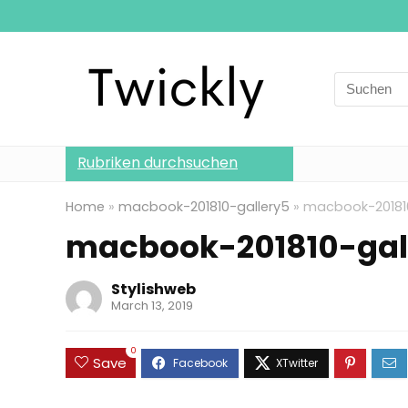
Search
for:
Rubriken durchsuchen
Home
»
macbook-201810-gallery5
»
macbook-201810
macbook-201810-gal
Stylishweb
March 13, 2019
0
Save