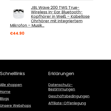
JBL Wave 200 TWS True-
Wireless In-Ear Bluetooth-
Kopfhörer in Weiß – Kabellose
Ohrhörer mit integriertem
Mikrofon – Musik…
€
44.90
Schnelllinks
Erklärungen
Alle shoppen
Datenschutz-
Bestimmungen
Home
Geschäftsbedingungen
Blogs
Affiliate-Offenlegung
Unsere Webshops