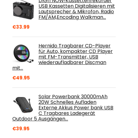
DIGITNOW!Kassettenrekorder
USB Kassetten Digitalisieren mit
Lautsprecher & Mikrofon, Radio
FM/AM,Encoding Walkman…
€
33.99
Hernido Tragbarer CD-Player
für Auto, kompakter CD Player
mit FM-Transmitter, USB
wiederaufladbarer Discman
mit…
€
49.95
Solar Powerbank 30000mAh
20W Schnelles Aufladen
Externe Akkus Power bank USB
C Tragbares Ladegerät
Outdoor 5 Ausgängen…
€
39.95