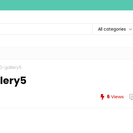
All categories
-gallery5
lery5
6
Views