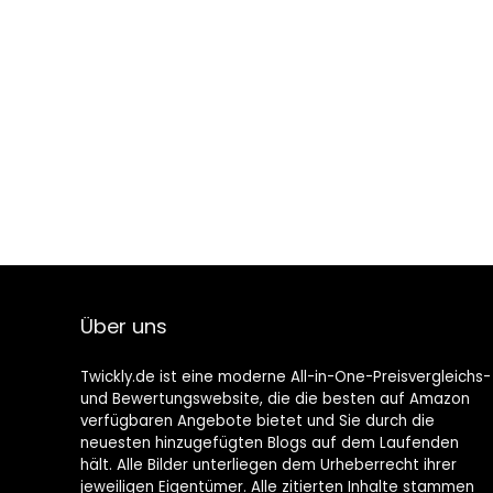
Über uns
Twickly.de ist eine moderne All-in-One-Preisvergleichs-
und Bewertungswebsite, die die besten auf Amazon
verfügbaren Angebote bietet und Sie durch die
neuesten hinzugefügten Blogs auf dem Laufenden
hält. Alle Bilder unterliegen dem Urheberrecht ihrer
jeweiligen Eigentümer. Alle zitierten Inhalte stammen