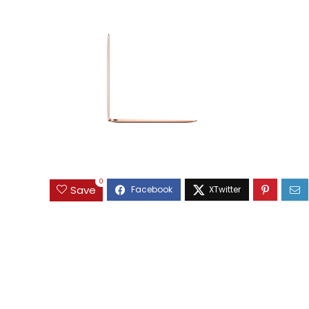
0
Save