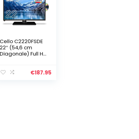
Cello C2220FSDE
22″ (54,6 cm
Diagonale) Full HD
LED TV mit
eingebautem
DVD Player und
€
187.95
DVBT2 S2 Triple
Tuner Neues 2021
Modell, Schwarz