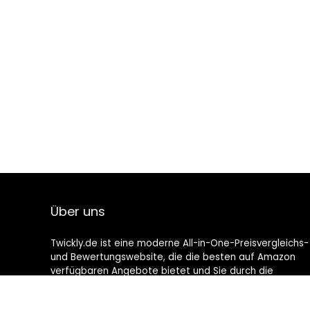
Über uns
Twickly.de ist eine moderne All-in-One-Preisvergleichs-
und Bewertungswebsite, die die besten auf Amazon
verfügbaren Angebote bietet und Sie durch die
neuesten hinzugefügten Blogs auf dem Laufenden
hält. Alle Bilder unterliegen dem Urheberrecht ihrer