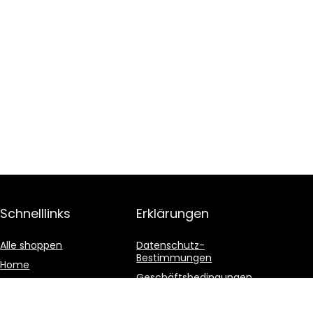
Schnelllinks
Erklärungen
Alle shoppen
Datenschutz-
Bestimmungen
Home
Geschäftsbedingungen
Blogs
Affiliate-Offenlegung
Unsere Webshops