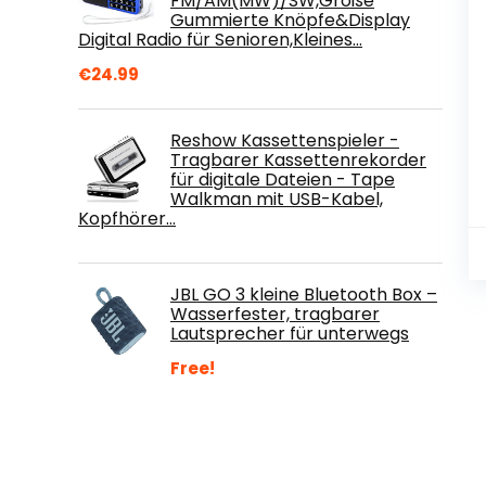
FM/AM(MW)/SW,Große
Gummierte Knöpfe&Display
Digital Radio für Senioren,Kleines…
€
24.99
Reshow Kassettenspieler -
Tragbarer Kassettenrekorder
für digitale Dateien - Tape
Walkman mit USB-Kabel,
Kopfhörer…
JBL GO 3 kleine Bluetooth Box –
Wasserfester, tragbarer
Lautsprecher für unterwegs
Free!