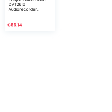
DVT2810
Audiorecorder
Aufnahmegerät
digitales
Diktiergerät mit
€
86.14
Schreibfunktion mit
Dragon…