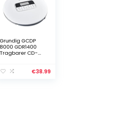
Grundig GCDP
8000 GDR1400
Tragbarer CD-
Player Weiß
€
38.99