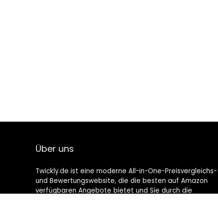
Über uns
Twickly.de ist eine moderne All-in-One-Preisvergleichs-
und Bewertungswebsite, die die besten auf Amazon
verfügbaren Angebote bietet und Sie durch die
neuesten hinzugefügten Blogs auf dem Laufenden
hält. Alle Bilder unterliegen dem Urheberrecht ihrer