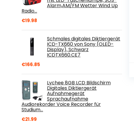
mit LED-Taschenlampe, SOS-
Alarm,AM/FM Wetter Wind Up
Radio…
€
19.98
Schmales digitales Diktiergerät
ICD-TX660 von Sony (OLED-
Display), Schwarz
ICDTX660.CE7
€
166.85
Lychee 8GB LCD Bildschirm
Digitales Diktiergerät
Aufnahmegerät
Sprachaufnahme
Audiorekorder Voice Recorder für
Studium…
€
21.99