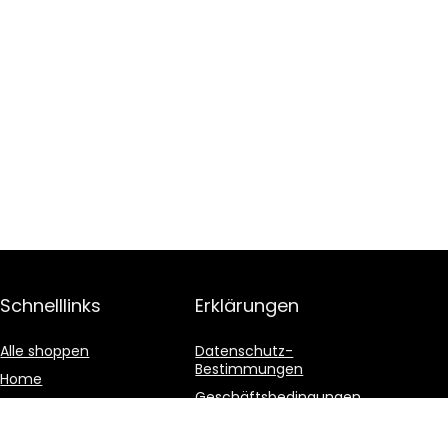
Schnelllinks
Erklärungen
Alle shoppen
Datenschutz-
Bestimmungen
Home
Geschäftsbedingungen
Blogs
Affiliate-Offenlegung
Unsere Webshops