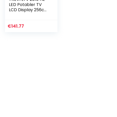
LED Potabler TV
LCD Display 256cm
HD DVBT-T2 H.265
Tuner Format 16:9
1024 x 600 DPI max
€
141.77