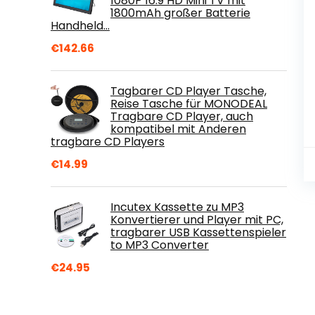
1080P 16:9 HD Mini TV mit
1800mAh großer Batterie
Handheld…
€
142.66
Tagbarer CD Player Tasche,
Reise Tasche für MONODEAL
Tragbare CD Player, auch
kompatibel mit Anderen
tragbare CD Players
€
14.99
Incutex Kassette zu MP3
Konvertierer und Player mit PC,
tragbarer USB Kassettenspieler
to MP3 Converter
€
24.95