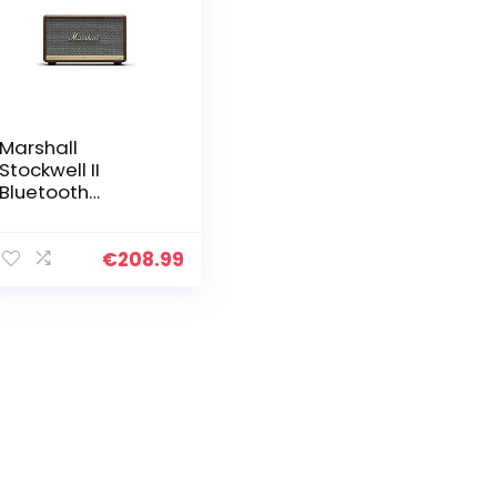
Marshall
Stockwell II
Bluetooth
Tragbarer
Wasserabweisen
d Lautsprecher,
€
208.99
Kabelloser –
Schwarz und
Messing