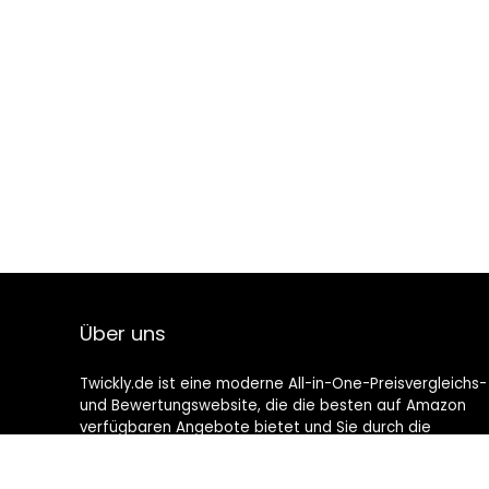
Über uns
Twickly.de ist eine moderne All-in-One-Preisvergleichs-
und Bewertungswebsite, die die besten auf Amazon
verfügbaren Angebote bietet und Sie durch die
neuesten hinzugefügten Blogs auf dem Laufenden
hält. Alle Bilder unterliegen dem Urheberrecht ihrer