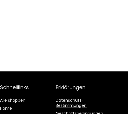
Schnelllinks
Erklärungen
Alle shoppen
Datenschutz-
Bestimmungen
Home
Geschäftsbedingungen
Blogs
Affiliate-Offenlegung
Unsere Webshops