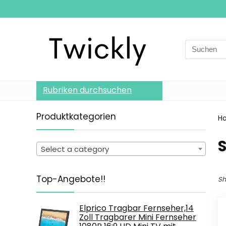
Search
for:
Rubriken durchsuchen
Produktkategorien
H
S
Select a category
Top-Angebote!!
Sh
Elprico Tragbar Fernseher,14
Zoll Tragbarer Mini Fernseher