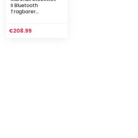
II Bluetooth
Tragbarer
Wasserabweisend
Lautsprecher,
Kabelloser –
€
208.99
Schwarz und
Messing