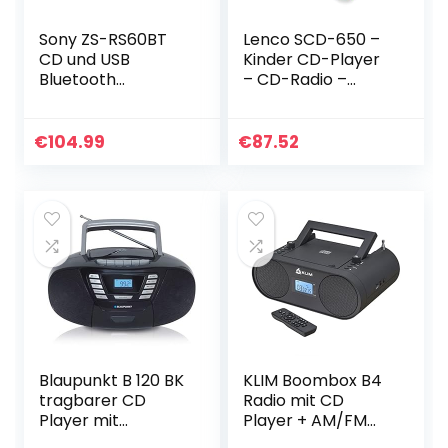
Sony ZS-RS60BT
Lenco SCD-650 –
CD und USB
Kinder CD-Player
Bluetooth
– CD-Radio –
Boombox/Radiore
Karaoke Player –
korder (NFC, Mega
Stereoanlage –
Bass, UKW Radio)
Boombox –
€
104.99
€
87.52
schwarz
CD/MP3 und USB
Player – 2 x 2 W…
Blaupunkt B 120 BK
KLIM Boombox B4
tragbarer CD
Radio mit CD
Player mit
Player + AM/FM
Bluetooth |
Radio, MP3,