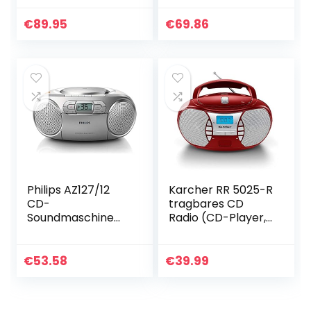
Kassettenrekorder
Bluetooth, AUX,
| Hörbuch Funktion
USB, CD + CD
€
89.95
€
69.86
| CD-Player mit
Player tragbar mit
USB…
kabellosem
Modus…
Philips AZ127/12
Karcher RR 5025-R
CD-
tragbares CD
Soundmaschine
Radio (CD-Player,
mit Dynamic Bass
Boomboxen, UKW
Boost (Autostop-
Radio,
Kassettendeck,
Batterie/Netzbetri
€
53.58
€
39.99
UKW-Tuner) Silber
eb, AUX-In) rot