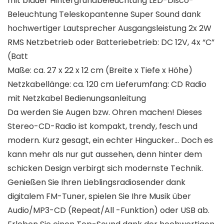
mit blauer Hintergrundbeleuchtung LED-Disco-
Beleuchtung Teleskopantenne Super Sound dank
hochwertiger Lautsprecher Ausgangsleistung 2x 2W
RMS Netzbetrieb oder Batteriebetrieb: DC 12V, 4x “C”
(Batt
Maße: ca. 27 x 22 x 12 cm (Breite x Tiefe x Höhe)
Netzkabellänge: ca. 120 cm Lieferumfang: CD Radio
mit Netzkabel Bedienungsanleitung
Da werden Sie Augen bzw. Ohren machen! Dieses
Stereo-CD-Radio ist kompakt, trendy, fesch und
modern. Kurz gesagt, ein echter Hingucker… Doch es
kann mehr als nur gut aussehen, denn hinter dem
schicken Design verbirgt sich modernste Technik.
Genießen Sie Ihren Lieblingsradiosender dank
digitalem FM-Tuner, spielen Sie Ihre Musik über
Audio/MP3-CD (Repeat/All -Funktion) oder USB ab.