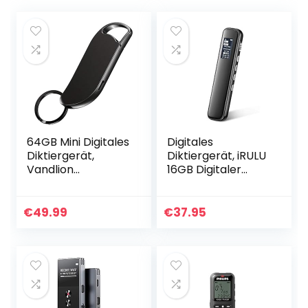
64GB Mini Digitales
Digitales
Diktiergerät,
Diktiergerät, iRULU
Vandlion
16GB Digitaler
Aufnahmegerät
Voice Recorder;
mit Voice
HD-Stereo-PCM-
Activated, Voice
Rauschunterdrück
€
49.99
€
37.95
Recorder mit
ungsrekorder mit
Wiederaufladbarer
Wiedergabe…
…