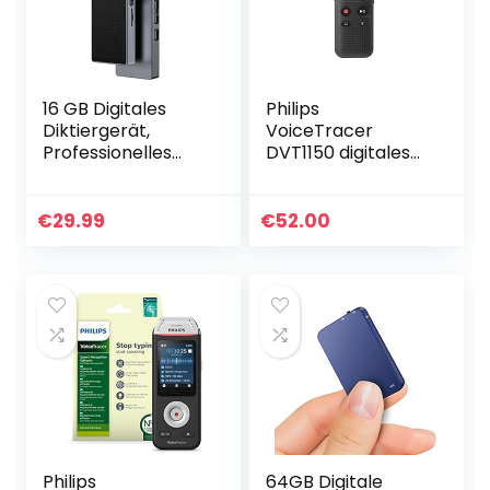
16 GB Digitales
Philips
Diktiergerät,
VoiceTracer
Professionelles
DVT1150 digitales
USB-Diktiergerät
Diktiergerät
mit MP3-Player,
Audiorecorder
Sprachaktivierter
Aufnahmegerät,
€
29.99
€
52.00
Recorder mit…
4GB, USB-
Anschluss,
Schwarz, 4.25
Philips
64GB Digitale