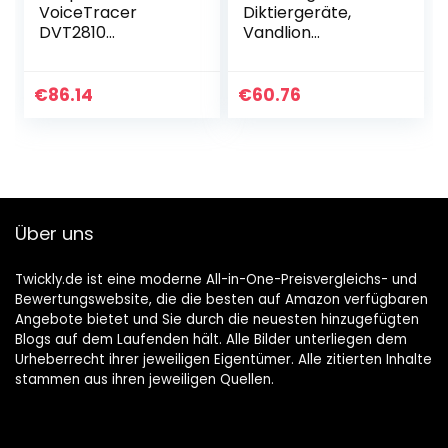
VoiceTracer
Diktiergeräte,
DVT2810
Vandlion
Audiorecorder
Aufnahmegerät
Aufnahmegerät
mit 50 Stunden
digitales
Akkulaufzeit und
€
86.14
€
60.76
Diktiergerät mit
One-Touch-
Schreibfunktion
Aufnahmen,
mit Dragon…
Diktiergerät…
Über uns
Twickly.de ist eine moderne All-in-One-Preisvergleichs- und
Bewertungswebsite, die die besten auf Amazon verfügbaren
Angebote bietet und Sie durch die neuesten hinzugefügten
Blogs auf dem Laufenden hält. Alle Bilder unterliegen dem
Urheberrecht ihrer jeweiligen Eigentümer. Alle zitierten Inhalte
stammen aus ihren jeweiligen Quellen.