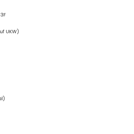
13F
auf UKW)
al)