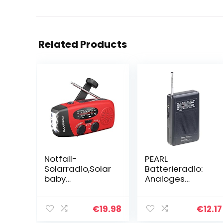
Related Products
Notfall-
PEARL
Solarradio,Solar
Batterieradio:
baby
Analoges
Selbstbetrieben
Taschenradio
es Kurbelradio
TAR-202 mit
mit LED-
UKW- und MW-
€
19.98
€
12.17
Taschenlampe,
Empfang (Radio