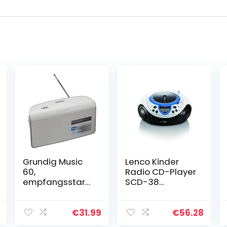
Grundig Music
Lenco Kinder
60,
Radio CD-Player
empfangsstark
SCD-38
es Radio im
tragbares UKW-
modernen
Radio mit
Design,
CD/MP3-Player
€
31.99
€
56.28
white/silver
und USB in blau