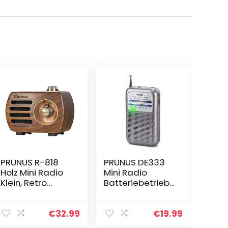
PRUNUS R-818
PRUNUS DE333
Holz Mini Radio
Mini Radio
Klein, Retro
Batteriebetriebe
Radio mit
n, AM FM UKW
Bluetooth
Radio Klein
Lautsprecher,
Mittelwellenradi
€
32.99
€
19.99
tragbares FM
o mit