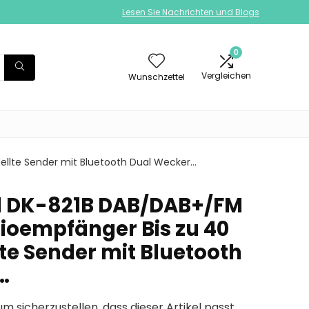
Lesen Sie Nachrichten und Blogs
0
Vergleichen
Wunschzettel
ellte Sender mit Bluetooth Dual Wecker…
al DK-821B DAB/DAB+/FM
oempfänger Bis zu 40
te Sender mit Bluetooth
…
um sicherzustellen, dass dieser Artikel passt.