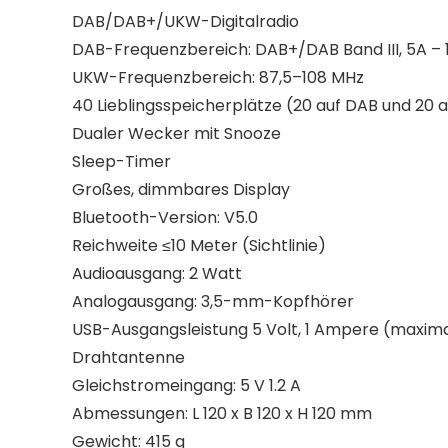
DAB/DAB+/UKW-Digitalradio
DAB-Frequenzbereich: DAB+/DAB Band III, 5A – 
UKW-Frequenzbereich: 87,5–108 MHz
40 Lieblingsspeicherplätze (20 auf DAB und 20 
Dualer Wecker mit Snooze
Sleep-Timer
Großes, dimmbares Display
Bluetooth-Version: V5.0
Reichweite ≤10 Meter (Sichtlinie)
Audioausgang: 2 Watt
Analogausgang: 3,5-mm-Kopfhörer
USB-Ausgangsleistung 5 Volt, 1 Ampere (maxim
Drahtantenne
Gleichstromeingang: 5 V 1.2 A
Abmessungen: L 120 x B 120 x H 120 mm
Gewicht: 415 g