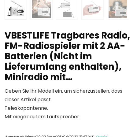
VBESTLIFE Tragbares Radio,
FM-Radiospieler mit 2 AA-
Batterien (Nicht im
Lieferumfang enthalten),
Miniradio mit…
Geben Sie Ihr Modell ein, um sicherzustellen, dass
dieser Artikel passt.
Teleskopantenne.
Mit eingebautem Lautsprecher.
Amazon.de Price:
€
10.99
(as of 05/04/2023 15:47 PST-
Details
)