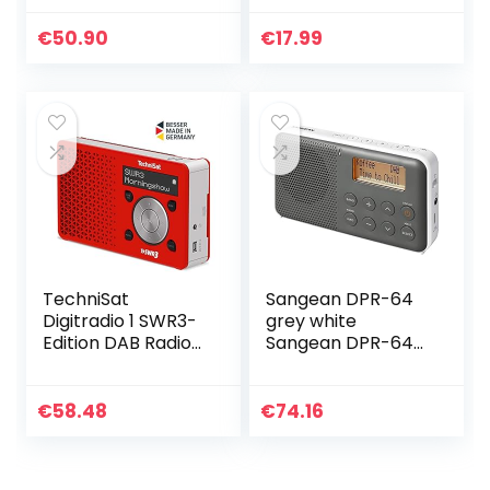
Outdoor, DAB+,
Weltempfänger
FM/UKW Tuner,
Radio mit
€
50.90
€
17.99
USB Ladefunktion
großartiger
(Orange…
Empfang, AA…
TechniSat
Sangean DPR-64
Digitradio 1 SWR3-
grey white
Edition DAB Radio
Sangean DPR-64
(klein, tragbar, mit
DAB+, FM Radio,
Lautsprecher,
Alarm, Snooze, LCD
DAB+, UKW,
Display, Stereo-
€
58.48
€
74.16
Favoritenspeicher
Kopfhöreranschlus
…
s…