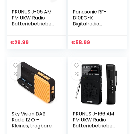
PRUNUS J-05 AM
Panasonic RF-
FM UKW Radio
D10EG-K
Batteriebetrieben,
Digitalradio
Kofferradio mit
(DAB+/UKW Tuner,
Exzellentem
Netz- und
Empfang &
Batteriebetrieb)
€
29.99
€
68.99
Großem
schwarz
Lautsprecher,
Batterie Radio…
Sky Vision DAB
PRUNUS J-166 AM
Radio 12 O –
FM UKW Radio
Kleines, tragbares
Batteriebetrieben,
Mini Digital Radio,
Transistorradio