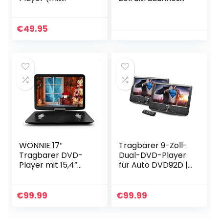
zusätzlichem,
Fahrzeug
drehbarem
Kopfstütze DVD
Bildschirm, 23 cm
Player Monitor
€
49.95
(9 Zoll),
Rücksitz im Auto…
hochauflösendes
digitales TFT…
WONNIE 17″
Tragbarer 9-Zoll-
Tragbarer DVD-
Dual-DVD-Player
Player mit 15,4”
für Auto DVD92D |
Drehbildschirm,
Doppelbildschirm |
Eingebautem
Multimedia-Player|
Wiederaufladbar
CD, DVD, USB, SD |
€
99.99
€
99.99
Akku,Stereoklang,
eingebauter…
Fernreisen,