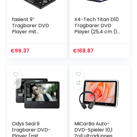
fasient 9″
X4-Tech Titan D10
Tragbarer DVD
Tragbarer DVD
Player mit
Player (25,4 cm (10
Rotation
Zoll) TFT LC-
Bildschirm,HD LCD
Display,
16:9 DVD
Katenleser, USB
€
99.37
€
168.87
Videoplayer,AV
2.0) Silber
Eingang,wiederaufl
adbare
Batterie,integriert
e Dolby und
DTS,für Auto,
Outdoor, Zuhause
Odys Seal 9
MiCarBa Auto-
tragbarer DVD-
DVD-Spieler 10,1
Player (mit
Zoll ultradünnes