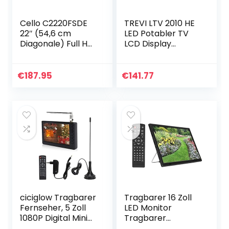
Cello C2220FSDE
TREVI LTV 2010 HE
22″ (54,6 cm
LED Potabler TV
Diagonale) Full HD
LCD Display
LED TV mit
256cm HD DVBT-
eingebautem DVD
T2 H.265 Tuner
Player und DVBT2
Format 16:9 1024 x
€
187.95
€
141.77
S2 Triple Tuner
600 DPI max
Neues 2021 Modell,
Schwarz
ciciglow Tragbarer
Tragbarer 16 Zoll
Fernseher, 5 Zoll
LED Monitor
1080P Digital Mini
Tragbarer
TV Kleiner
Digitalfernseher