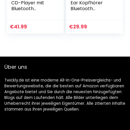
CD-Player mit
Ear Kopfhörer
Bluetooth
Bluetooth
Wandmontierbare
Kabellos, True
CD Player für zu
Wireless
Hause, Heim-
Kopfhörer mit
€
41.99
€
29.99
Audio-
Mikrofon, 32+
Lautsprecher mit…
Stunden
Headphones…
Über uns
Twickly.de ist eine moderne All-in-One-Preisvergleichs- und
Bewertungswebsite, die die besten auf Amazon verfügbaren
Angebote bietet und Sie durch die neuesten hinzugefügten
Blogs auf dem Laufenden hält. Alle Bilder unterliegen dem
Urheberrecht ihrer jeweiligen Eigentümer. Alle zitierten Inhalte
stammen aus ihren jeweiligen Quellen.