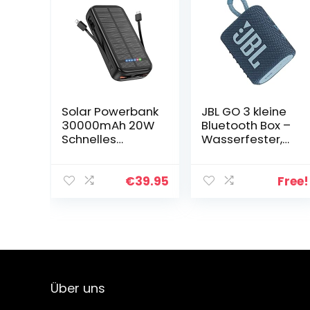
Solar Powerbank
JBL GO 3 kleine
30000mAh 20W
Bluetooth Box –
Schnelles
Wasserfester,
Aufladen
tragbarer
Externe Akkus
Lautsprecher für
Power bank USB
unterwegs
€
39.95
Free!
C Tragbares
Ladegerät
Outdoor 5
Ausgängen…
Über uns