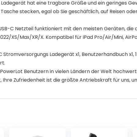
degerät hat eine tragbare Größe und ein geringes Gewi
 Tasche stecken, egal ob Sie geschäftlich, auf Reisen ode
B-C Netzteil funktioniert mit den meisten Geräten, die d
SE 2022/XS/Max/XR/X. Kompatibel für iPad Pro/Air/Mini, Air
Stromversorgungs Ladegerät x1, Benutzerhandbuch x1, 1
rt.
owerLot Benutzern in vielen Ländern der Welt hochwerti
 Ihre Zufriedenheit ist die größte Antriebskraft für uns