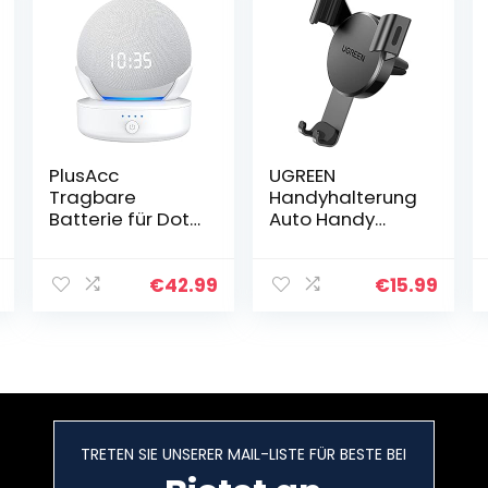
PlusAcc
UGREEN
Tragbare
Handyhalterung
Batterie für Dot
Auto Handy
5.Gen/ 4. Gen –
Halterung PKW
10000 mAh Akku
Lüftung
Lautsprecher
Schwerkraft
€
42.99
€
15.99
Zubehör mit 16
Handy
Stunden
Autohalterung
Spielzeit…
KFZ Handyhalter
fürs Auto…
TRETEN SIE UNSERER MAIL-LISTE FÜR BESTE BEI