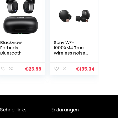
Blackview
Sony WF-
Earbuds
1000XM4 True
Bluetooth
Wireless Noise
AirBuds 1, In Ear
Cancelling-
Kopfhörer
Kopfhörer (bis
Bluetooth 5.0,
zu 24 Stunden
€
26.99
€
135.34
Wireless
Akkulaufzeit,
Earbuds, Sport
stabile
Kopfhörer
Bluetooth
Kabellos/Noise…
Verbindung…
Schnelllinks
Erklärungen