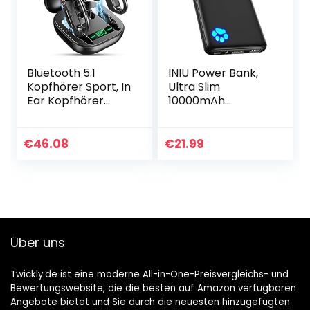
Bluetooth 5.1
INIU Power Bank,
Kopfhörer Sport, In
Ultra Slim
Ear Kopfhörer
10000mAh
Kabellos Bluetooth
Powerbank Klein
Sportkopfhörer
Aber Stark, USB C
Wireless Earbuds
(In & Output),
€
46.08
€
21.99
mit Dual Mikrofon…
Externe
Handyakkus Triple
3A with…
Über uns
Twickly.de ist eine moderne All-in-One-Preisvergleichs- und
Bewertungswebsite, die die besten auf Amazon verfügbaren
Angebote bietet und Sie durch die neuesten hinzugefügten