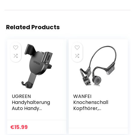
Related Products
UGREEN
WANFEI
Handyhalterung
Knochenschall
Auto Handy
Kopfhörer,
Halterung PKW
Bluetooth
Lüftung
Kopfhörer Sport,
Schwerkraft
Bone Conduction
€
15.99
Handy
Kopfhörer, Open-