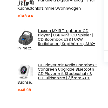
Handheld Digital Analog TV für
Küche,Schlafzimmer,Wohnwagen
€
148.44
Lauson MX19 Tragbarer CD
Player | USB MP3-CD Spieler |
CD Boombox USB | UKW
Radiotuner | Kopfhörern, AUX-
In, Netz…
CD Player mit Radio Boombox -
Canareen Upgrade Bluetooth
CD Player mit Staubschutz &
LED Bildschirm | 3,5mm AUX
Buchse…
€
48.99