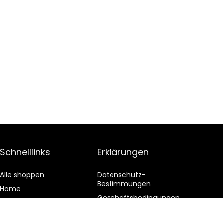
Schnelllinks
Erklärungen
Alle shoppen
Datenschutz-
Bestimmungen
Home
Geschäftsbedingungen
Blogs
Affiliate-Offenlegung
Unsere Webshops