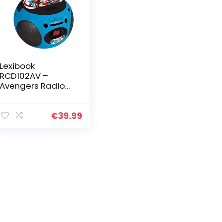
Lexibook
RCD102AV –
Avengers Radio
CD Player, blau
€
39.99