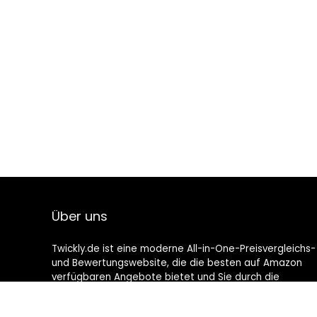
Über uns
Twickly.de ist eine moderne All-in-One-Preisvergleichs-
und Bewertungswebsite, die die besten auf Amazon
verfügbaren Angebote bietet und Sie durch die
neuesten hinzugefügten Blogs auf dem Laufenden
hält. Alle Bilder unterliegen dem Urheberrecht ihrer