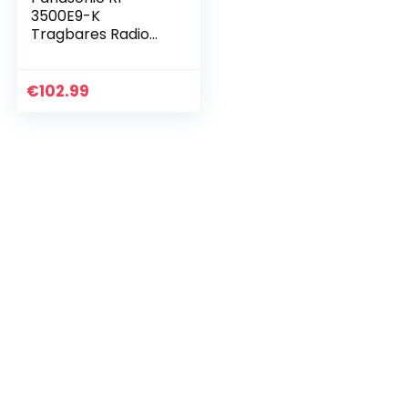
3500E9-K
Tragbares Radio
(Analog-Tuner
(UKW/MW/LW/KW)
) schwarz & Sony
€
102.99
ICF-506 Tragbares
Robustes…