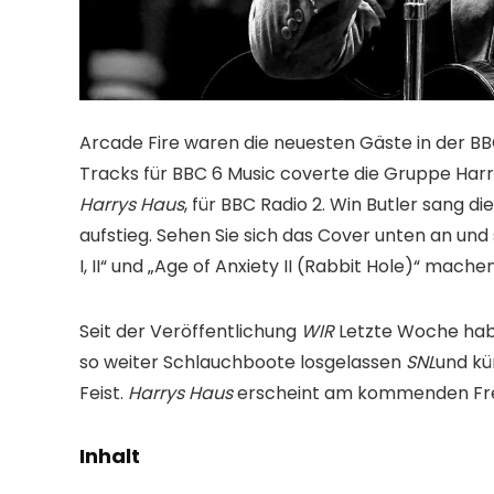
Arcade Fire waren die neuesten Gäste in der B
Tracks für BBC 6 Music coverte die Gruppe Harr
Harrys Haus
, für BBC Radio 2. Win Butler sang d
aufstieg. Sehen Sie sich das Cover unten an und 
I, II“ und „Age of Anxiety II (Rabbit Hole)“ machen
Seit der Veröffentlichung
WIR
Letzte Woche habe
so weiter Schlauchboote losgelassen
SNL
und kü
Feist.
Harrys Haus
erscheint am kommenden Frei
Inhalt