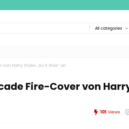
All categories
 von Harry Styles „As It Was“ an
rcade Fire-Cover von Harr
101
Views