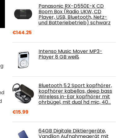
Panasonic RX-D550E-K CD
Boom Box (Radio UKW, CD
Player, USB, Bluetooth, Netz-
und Batteriebetrieb) schwarz
€
144.25
Intenso Music Mover MP3-
Player 8 GB weiß
ng
Bluetooth 5.2 Sport kopfhörer,
kopfhörer kabellos, deep bass
nd
Wireless in-Ear kopfhörer mit
d
ohrbügel, mit dual hd mic, 40…
€
15.99
64GB Digitale Diktiergeräte,
Vandlion Aufnahmegerät mit