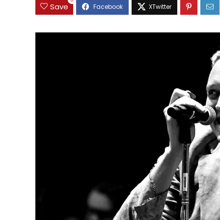
0
Save