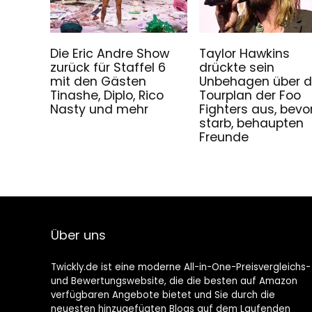
Die Eric Andre Show
Taylor Hawkins
zurück für Staffel 6
drückte sein
mit den Gästen
Unbehagen über 
Tinashe, Diplo, Rico
Tourplan der Foo
Nasty und mehr
Fighters aus, bevor
starb, behaupten
Freunde
Über uns
Twickly.de ist eine moderne All-in-One-Preisvergleichs-
und Bewertungswebsite, die die besten auf Amazon
verfügbaren Angebote bietet und Sie durch die
neuesten hinzugefügten Blogs auf dem Laufenden