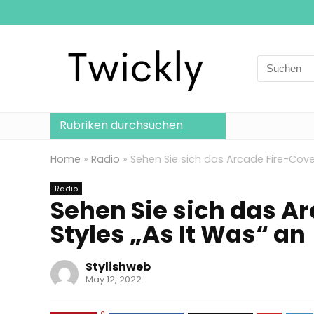
Search
for:
Rubriken durchsuchen
Home
»
Radio
»
Sehen Sie sich das Arcade Fire-Cover
Radio
Sehen Sie sich das A
Styles „As It Was“ an
Stylishweb
May 12, 2022