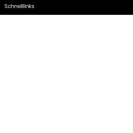
Schnelllinks
Alle shoppen
Home
Blogs
Unsere Webshops
Werben
Erklärungen
Datenschutz-Bestimmungen
Geschäftsbedingungen
Affiliate-Offenlegung
2022 © Twickly.de Alle Rechte vorbehalten