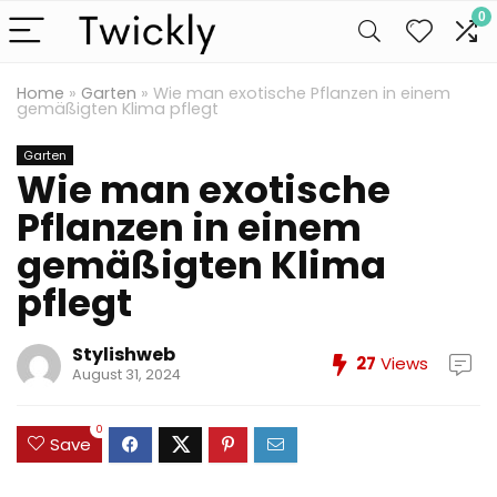
0
Home
»
Garten
»
Wie man exotische Pflanzen in einem
gemäßigten Klima pflegt
Garten
Wie man exotische
Pflanzen in einem
gemäßigten Klima
pflegt
Stylishweb
27
Views
August 31, 2024
0
Save