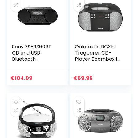
Sony ZS-RS60BT
Oakcastle BCX10
CD und USB
Tragbarer CD-
Bluetooth
Player Boombox |
Boombox/Radiore
Kassettenspieler &
korder (NFC, Mega
UKW-Radio | 2.0-
Bass, UKW Radio)
Stereo-Sound | 15
€
104.99
€
59.95
schwarz
Stunden Spielzeit
mit…