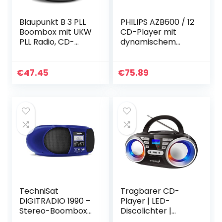
Blaupunkt B 3 PLL
PHILIPS AZB600 / 12
Boombox mit UKW
CD-Player mit
PLL Radio, CD-
dynamischem
Player, AUX IN,
Bass Boost – Grau
Stereo-
Lautsprecher,
€
47.45
€
75.89
LCD-Display, Netz-
und Batterie…
TechniSat
Tragbarer CD-
DIGITRADIO 1990 –
Player | LED-
Stereo-Boombox
Discolichter |
mit DAB+/UKW-
Boombox |