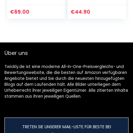
Radio und CD-
CD/CD-R | USB |
Player (Bluetooth-
FM Radio | AUX-In |
€
69.00
€
44.90
Audiostreaming…
Kopfhöreranschlus
s | 20…
Über uns
Twickly.de ist eine moderne All-in-One-Preisvergleichs- und
Bewertungswebsite, die die besten auf Amazon verfügbaren
Angebote bietet und Sie durch die neuesten hinzugefügten
Blogs auf dem Laufenden hält. Alle Bilder unterliegen dem
Urheberrecht ihrer jeweiligen Eigentümer. Alle zitierten Inhalte
stammen aus ihren jeweiligen Quellen.
TRETEN SIE UNSERER MAIL-LISTE FÜR BESTE BEI