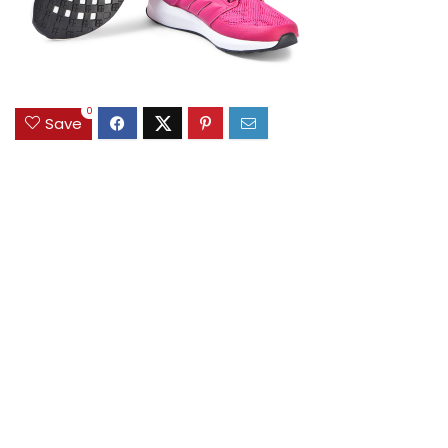
0
Save