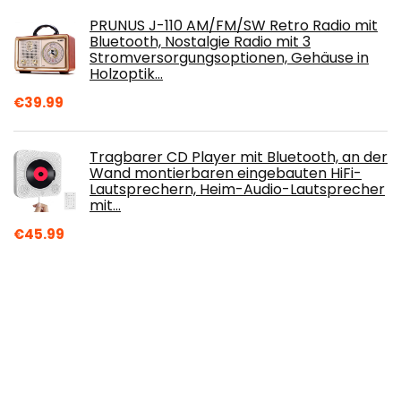
PRUNUS J-110 AM/FM/SW Retro Radio mit
Bluetooth, Nostalgie Radio mit 3
Stromversorgungsoptionen, Gehäuse in
Holzoptik…
€
39.99
Tragbarer CD Player mit Bluetooth, an der
Wand montierbaren eingebauten HiFi-
Lautsprechern, Heim-Audio-Lautsprecher
mit…
€
45.99
RUIZU Bluetooth MP3-Player mit UKW-
Radio, 1,8-Zoll-Touchscreen-MP3-Player
mit Lautsprecher, 16 GB verlustfreier HiFi…
€
32.99