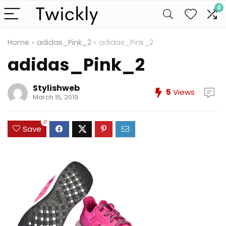
0
Home
»
adidas_Pink_2
»
adidas_Pink_2
adidas_Pink_2
Stylishweb
5
Views
March 15, 2019
0
Save