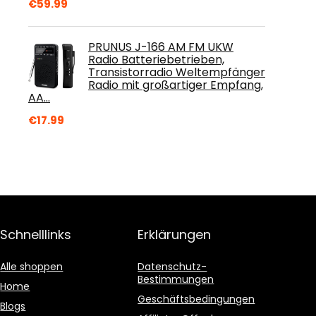
€
59.99
PRUNUS J-166 AM FM UKW
Radio Batteriebetrieben,
Transistorradio Weltempfänger
Radio mit großartiger Empfang,
AA…
€
17.99
Schnelllinks
Erklärungen
Alle shoppen
Datenschutz-
Bestimmungen
Home
Geschäftsbedingungen
Blogs