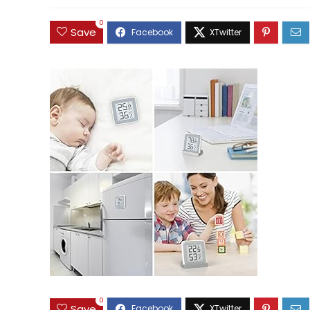
0
Save
0
Save