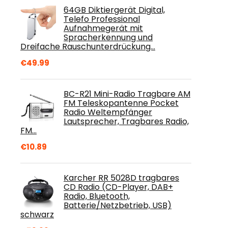
64GB Diktiergerät Digital,
Telefo Professional
Aufnahmegerät mit
Spracherkennung und
Dreifache Rauschunterdrückung…
€
49.99
BC-R21 Mini-Radio Tragbare AM
FM Teleskopantenne Pocket
Radio Weltempfänger
Lautsprecher, Tragbares Radio,
FM…
€
10.89
Karcher RR 5028D tragbares
CD Radio (CD-Player, DAB+
Radio, Bluetooth,
Batterie/Netzbetrieb, USB)
schwarz