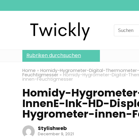
Search
for:
Rubriken durchsuchen
Home
»
Homidy-Hygrometer-Digital-Thermometer-I
Feuchtigmesser
»
Homidy-Hygrometer-Digital-Ther
innen-Feuchtigmesser
Homidy-Hygrometer-
InnenE-Ink-HD-Displ
Hygrometer-innen-F
Stylishweb
December 9, 2021