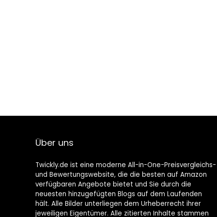
Über uns
Twickly.de ist eine moderne All-in-One-Preisvergleichs-
und Bewertungswebsite, die die besten auf Amazon
verfügbaren Angebote bietet und Sie durch die
neuesten hinzugefügten Blogs auf dem Laufenden
hält. Alle Bilder unterliegen dem Urheberrecht ihrer
jeweiligen Eigentümer. Alle zitierten Inhalte stammen