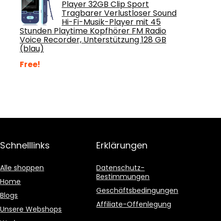
Player 32GB Clip Sport
Tragbarer Verlustloser Sound
Hi-Fi-Musik-Player mit 45
Stunden Playtime Kopfhörer FM Radio
Voice Recorder, Unterstützung 128 GB
(blau)
Free!
Schnelllinks
Erklärungen
Alle shoppen
Datenschutz-
Bestimmungen
Home
Geschäftsbedingungen
Blogs
Affiliate-Offenlegung
Unsere Webshops