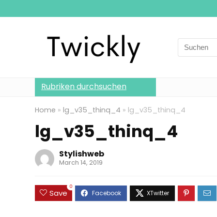
Search
for:
Rubriken durchsuchen
Home
»
lg_v35_thinq_4
»
lg_v35_thinq_4
lg_v35_thinq_4
Stylishweb
March 14, 2019
0
Save