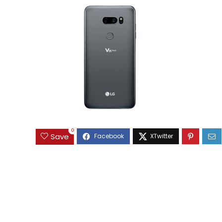
0
Save