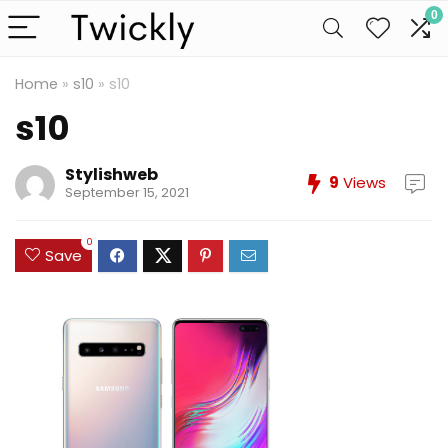
0
Home
»
s10
»
s10
s10
Stylishweb
9
Views
September 15, 2021
0
Save