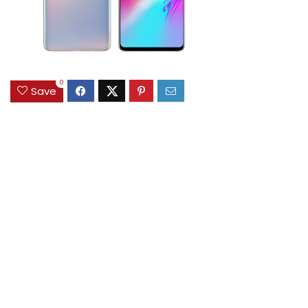
0
Save