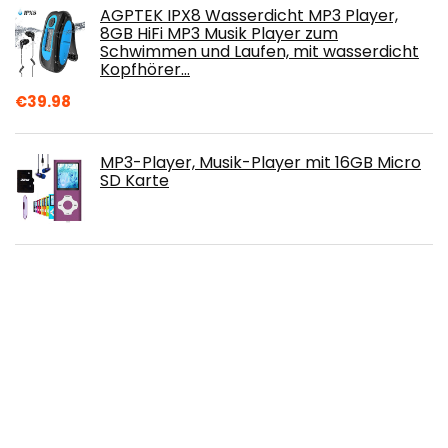
AGPTEK IPX8 Wasserdicht MP3 Player,
8GB HiFi MP3 Musik Player zum
Schwimmen und Laufen, mit wasserdicht
Kopfhörer…
€
39.98
MP3-Player, Musik-Player mit 16GB Micro
SD Karte
Walkman Kassettenspieler, USB-Kassette
auf MP3, Konverter Capture Audio Musik
Player Tape Kassettenrekorder
€
23.89
Lenco CD-011 - Tragbarer CD-Player
Walkman - Diskman - CD Walkman - Mit
Kopfhörern und Micro USB Ladekabel -