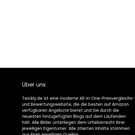
Über uns
Twickly.de ist eine moderne All-in-One-Preisvergleichs-
und Bewertungswebsite, die die besten auf Amazon
verfügbaren Angebote bietet und Sie durch die
neuesten hinzugefügten Blogs auf dem Laufenden
hält. Alle Bilder unterliegen dem Urheberrecht ihrer
jeweiligen Eigentümer. Alle zitierten Inhalte stammen
aus ihren jeweiligen Quellen.