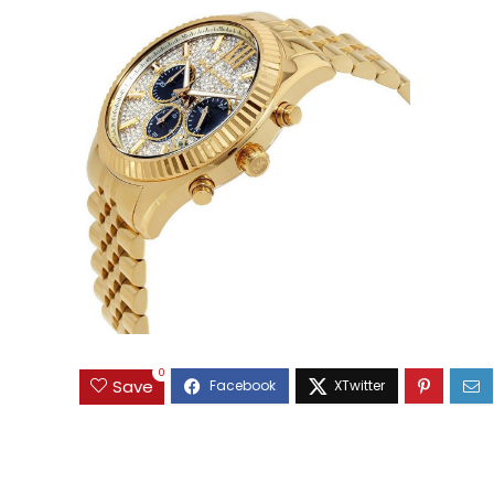
0
Save