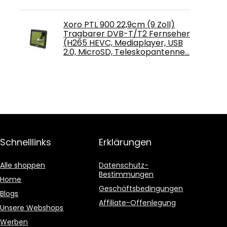
Xoro PTL 900 22,9cm (9 Zoll)
Tragbarer DVB-T/T2 Fernseher
(H265 HEVC, Mediaplayer, USB
2.0, MicroSD, Teleskopantenne…
Schnelllinks
Erklärungen
Alle shoppen
Datenschutz-
Bestimmungen
Home
Geschäftsbedingungen
Blogs
Affiliate-Offenlegung
Unsere Webshops
Werben