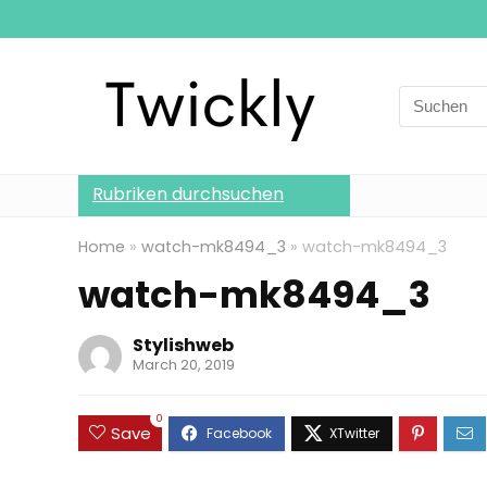
Search
for:
Rubriken durchsuchen
Home
»
watch-mk8494_3
»
watch-mk8494_3
watch-mk8494_3
Stylishweb
March 20, 2019
0
Save