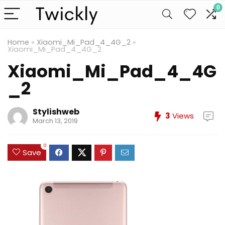
0
Home
»
Xiaomi_Mi_Pad_4_4G_2
»
Xiaomi_Mi_Pad_4_4G_2
Xiaomi_Mi_Pad_4_4G
_2
Stylishweb
3
Views
March 13, 2019
0
Save