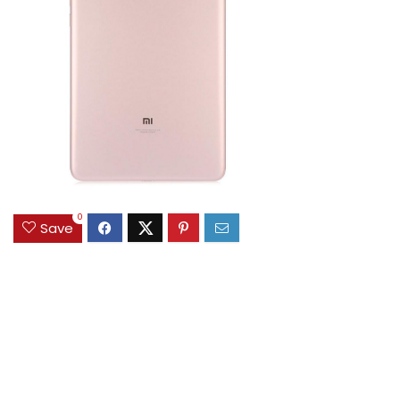
0
Save