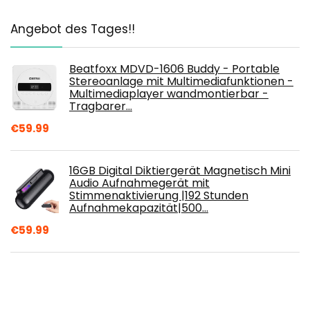
Angebot des Tages!!
Beatfoxx MDVD-1606 Buddy - Portable
Stereoanlage mit Multimediafunktionen -
Multimediaplayer wandmontierbar -
Tragbarer…
€
59.99
16GB Digital Diktiergerät Magnetisch Mini
Audio Aufnahmegerät mit
Stimmenaktivierung |192 Stunden
Aufnahmekapazität|500…
€
59.99
JBL Wave 200 TWS True-Wireless In-Ear
Bluetooth-Kopfhörer in Weiß – Kabellose
Ohrhörer mit integriertem Mikrofon –
Musik…